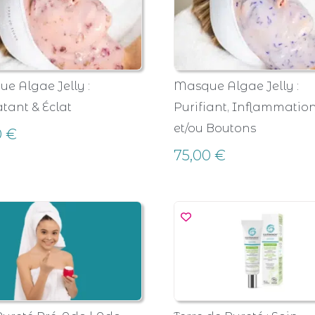
e Algae Jelly :
Masque Algae Jelly :
tant & Éclat
Purifiant, Inflammatio
et/ou Boutons
0
€
75,00
€