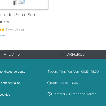
bre des Eaux : Soin
atant
(
2
avis client)
0
€
ur
ns
MATIONS
HORAIRES
Lun, Mar, Jeu, Ven : 09:15 - 18:30
générales de vente
Sam : 09:15 - 14:00
 confidentialité
Mercredi & Dimanche : fermé
 cookies