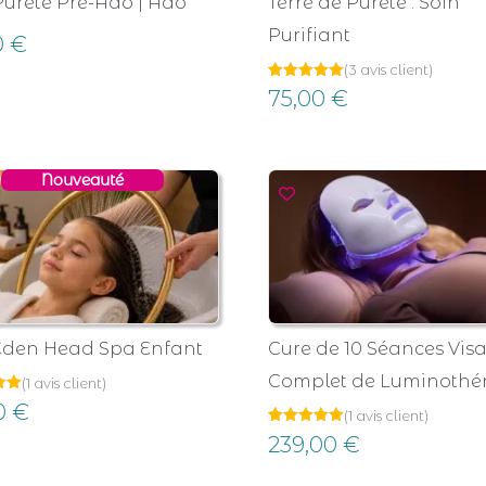
Pureté Pré-Ado | Ado
Terre de Pureté : Soin
Purifiant
0
€
(
3
avis client)
Noté
3
75,00
€
5.00
sur 5
basé sur
notations
client
Nouveauté
Eden Head Spa Enfant
Cure de 10 Séances Vis
Complet de Luminothé
(
1
avis client)
0
€
(
1
avis client)
Noté
1
239,00
€
ur
5.00
sur 5
basé sur