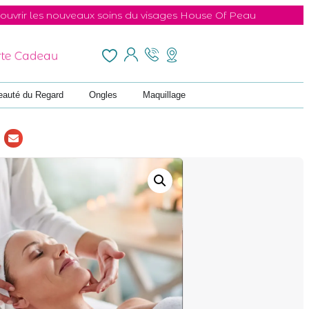
ux soins du visages House Of Peau
rte Cadeau
eauté du Regard
Ongles
Maquillage