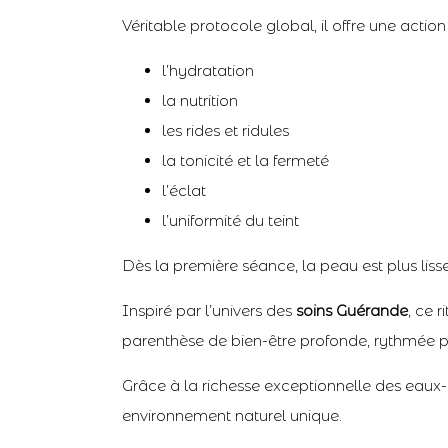
Véritable protocole global, il offre une actio
l’hydratation
la nutrition
les rides et ridules
la tonicité et la fermeté
l’éclat
l’uniformité du teint
Dès la première séance, la peau est plus lisse
Inspiré par l’univers des
soins Guérande
, ce 
parenthèse de bien-être profonde, rythmée pa
Grâce à la richesse exceptionnelle des eaux-
environnement naturel unique.
Genèse Minéra