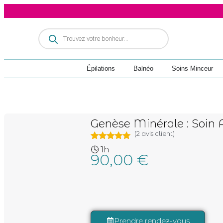
Épilations
Balnéo
Soins Minceur
Genèse Minérale : Soin 
(
2
avis client)
Noté
2
5.00
🕓 1h
sur 5
90,00
€
soins du visage guérande
basé sur
notations
client
Prendre rendez-vous