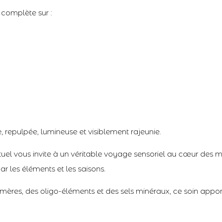
n complète sur :
, repulpée, lumineuse et visiblement rajeunie.
rituel vous invite à un véritable voyage sensoriel au cœur des m
r les éléments et les saisons.
mères, des oligo-éléments et des sels minéraux, ce soin apport
le : Soin Anti-Âge Expert