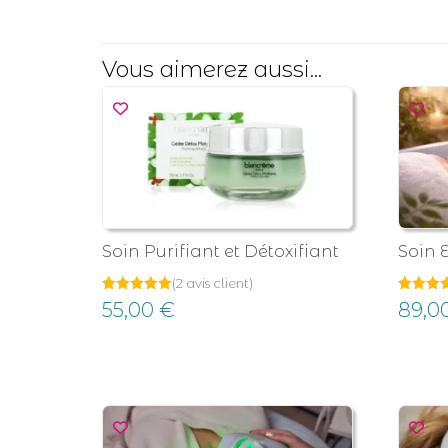
Vous aimerez aussi...
Soin Purifiant et Détoxifiant
Soin 
(
2
avis client)
Noté
2
Noté
4
55,00
€
89,0
5.00
5.00
sur 5
sur 5
basé sur
basé s
notations
notatio
client
client