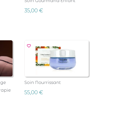
Soin Gourmand Enfant
35,00
€
age
Soin Nourrissant
rapie
55,00
€