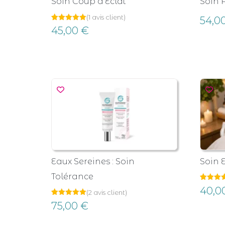
Soin Coup d’Éclat
Soin 
(
1
avis client)
54,0
Noté
1
45,00
€
5.00
sur 5
basé sur
notation
client
Eaux Sereines : Soin
Soin 
Tolérance
Noté
1
40,0
(
2
avis client)
5.00
sur 5
Noté
2
75,00
€
basé s
5.00
notation
sur 5
client
basé sur