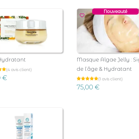
notation
client
Nouveauté
Hydratant
Masque Algae Jelly : S
de l’âge & Hydratant
(
4
avis client)
0
€
(
1
avis client)
Noté
1
75,00
€
ur
5.00
ns
sur 5
basé sur
notation
client