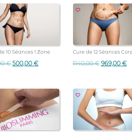
de 10 Séances 1 Zone
Cure de 12 Séances Cor
00
€
500,00
€
1140,00
€
969,00
€