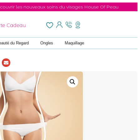
s nouveaux soins du visages House Of Peau
te Cadeau
eauté du Regard
Ongles
Maquillage