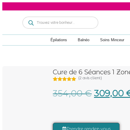
Épilations
Balnéo
Soins Minceur
Cure de 6 Séances 1 Zon
(
2
avis client)
Noté
2
5.00
sur 5
354,00
€
309,00
soins minceur
basé sur
notations
client
Prendre rendez-vous