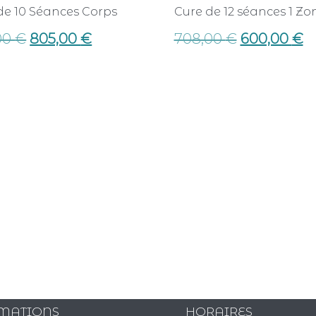
de 10 Séances Corps
Cure de 12 séances 1 Zo
00
€
805,00
€
708,00
€
600,00
€
MATIONS
HORAIRES