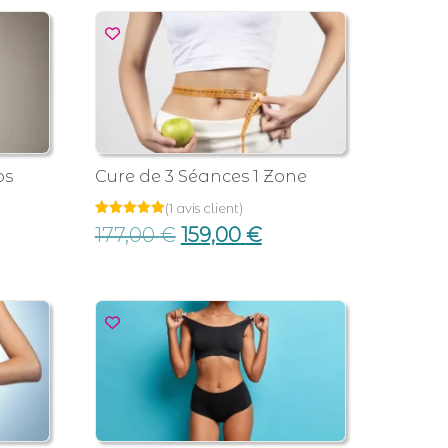
ps
Cure de 3 Séances 1 Zone
(
1
avis client)
Noté
1
177,00
€
159,00
€
5.00
sur 5
basé sur
notation
client