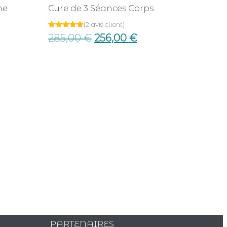
ne
Cure de 3 Séances Corps
(
2
avis client)
Noté
2
285,00
€
256,00
€
5.00
sur 5
basé sur
notations
client
PARTENAIRES