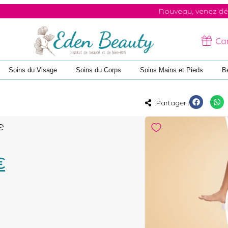
Nouveau, venez découvrir le
Car
Soins du Visage
Soins du Corps
Soins Mains et Pieds
B
Partager :
e
€