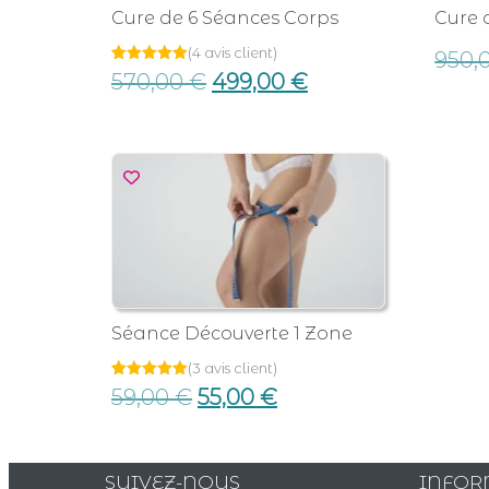
Cure de 6 Séances Corps
Cure 
(
4
avis client)
950,
Noté
4
570,00
€
499,00
€
5.00
sur 5
basé sur
notations
client
Séance Découverte 1 Zone
(
3
avis client)
Noté
3
59,00
€
55,00
€
5.00
sur 5
basé sur
notations
client
SUIVEZ-NOUS
INFOR