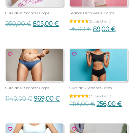
Cure de 10 Séances Corps
Séance Découverte Corps
(
2
avis client)
950,00
€
805,00
€
Noté
2
95,00
€
89,00
€
5.00
sur 5
basé sur
notations
client
Cure de 12 Séances Corps
Cure de 3 Séances Corps
(
2
avis client)
1140,00
€
969,00
€
Noté
2
285,00
€
256,00
€
5.00
sur 5
basé sur
notations
client