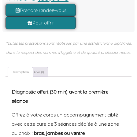
notation
client
Prendre rendez-vous
Pour offrir
Toutes les prestations sont réalisées par une esthéticienne diplômée,
dans le respect des normes d’hygiène et de qualité professionnelles.
Description
Avis (1)
Diagnostic offert (30 min) avant la première
séance
Offrez à votre corps un accompagnement ciblé
avec cette cure de 3 séances dédiée à une zone
au choix :
bras, jambes ou ventre
.