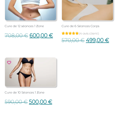
Cure de 12 séances 1 Zone
Cure de 6 Séances Corps
(
4
avis client)
708,00
€
600,00
€
Noté
4
570,00
€
499,00
€
5.00
sur 5
basé sur
notations
client
Cure de 10 Séances 1 Zone
590,00
€
500,00
€