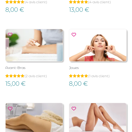
(
4
avis client)
(
4
avis client)
Noté
4
Noté
4
8,00
€
13,00
€
5.00
5.00
sur 5
sur 5
basé sur
basé sur
notations
notations
client
client
Avant-Bras
Joues
(
2
avis client)
(
1
avis client)
Noté
2
Noté
1
15,00
€
8,00
€
5.00
5.00
sur 5
sur 5
basé sur
basé sur
notations
notation
client
client