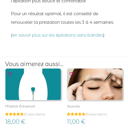
l’épilation plus douce et confortable.
Pour un résultat optimal, il est conseillé de
renouveler la prestation toutes les 3 à 4 semaines.
(
en savoir plus sur les épilations sans bandes
)
Vous aimerez aussi...
Maillot Échancré
Sourcils
(
5
avis client)
(
9
avis client)
Noté
5
Noté
9
18,00
€
11,00
€
5.00
4.89
sur 5
sur 5