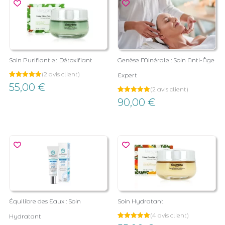
Soin Purifiant et Détoxifiant
Genèse Minérale : Soin Anti-Âge
(
2
avis client)
Expert
Noté
2
55,00
€
(
2
avis client)
5.00
sur 5
Noté
2
90,00
€
basé sur
5.00
notations
sur 5
client
basé sur
notations
client
Équilibre des Eaux : Soin
Soin Hydratant
(
4
avis client)
Hydratant
Noté
4