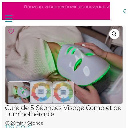
Nouveau, venez découvrir les nouveaux soins du visag
Cure de 5 Séances Visage Complet de
Luminothérapie
🕓 20min / Séance
119,00
€
soins du visage luminothérapie