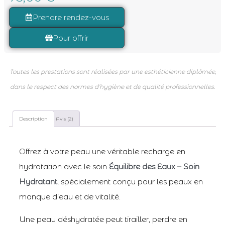
basé sur
notations
client
Prendre rendez-vous
Pour offrir
Toutes les prestations sont réalisées par une esthéticienne diplômée,
dans le respect des normes d’hygiène et de qualité professionnelles.
Description
Avis (2)
Offrez à votre peau une véritable recharge en
hydratation avec le soin
Équilibre des Eaux – Soin
Hydratant
, spécialement conçu pour les peaux en
manque d’eau et de vitalité.
Une peau déshydratée peut tirailler, perdre en