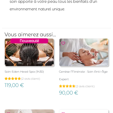
soin apporte à votre peau tous les bienfaits d’un
environnement naturel unique.
Vous aimerez aussi...
Nouveauté
Soin Eden Head Spa (1h30)
Genèse Minérale : Soin Anti-Âge
(
2
avis client)
Expert
Noté
2
119,00
€
(
2
avis client)
5.00
sur 5
Noté
2
90,00
€
basé sur
5.00
notations
sur 5
client
basé sur
notations
client