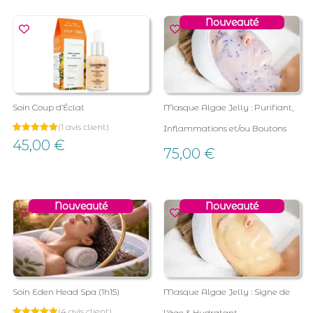
client
Nouveauté
Soin Coup d’Éclat
Masque Algae Jelly : Purifiant,
(
1
avis client)
Inflammations et/ou Boutons
Noté
1
45,00
€
5.00
75,00
€
sur 5
basé sur
notation
client
Nouveauté
Nouveauté
Soin Eden Head Spa (1h15)
Masque Algae Jelly : Signe de
(
4
avis client)
l’âge & Hydratant