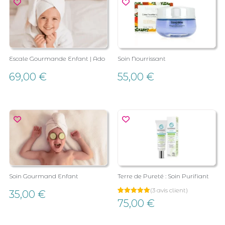
Escale Gourmande Enfant | Ado
Soin Nourrissant
69,00
€
55,00
€
Soin Gourmand Enfant
Terre de Pureté : Soin Purifiant
(
3
avis client)
35,00
€
Noté
3
75,00
€
5.00
sur 5
basé sur
notations