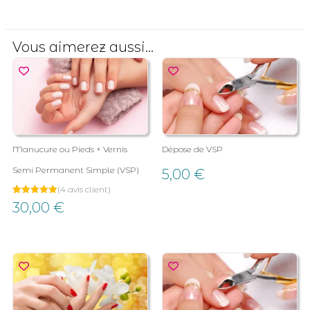
Vous aimerez aussi...
Manucure ou Pieds + Vernis
Dépose de VSP
Semi Permanent Simple (VSP)
5,00
€
(
4
avis client)
Noté
4
30,00
€
5.00
sur 5
basé sur
notations
client