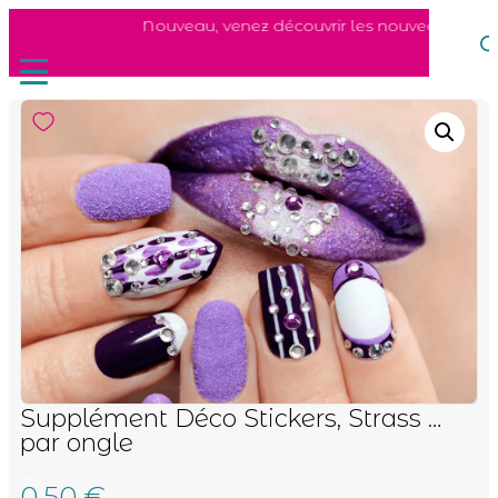
Nouveau, venez découvrir les nouveaux soins 
Supplément Déco Stickers, Strass …
par ongle
–
0,50
€
ongles