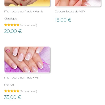
Manucure ou Pieds + Vernis
Dépose Totale de VSP
Classique
18,00
€
(
5
avis client)
Noté
5
20,00
€
5.00
sur 5
basé sur
notations
client
Manucure ou Pieds + VSP
French
(
3
avis client)
Noté
3
35,00
€
5.00
sur 5
basé sur