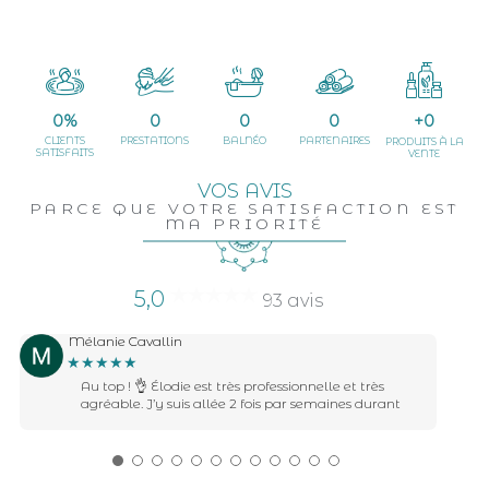
0
%
0
0
0
+
0
CLIENTS
PRESTATIONS
BALNÉO
PARTENAIRES
PRODUITS À LA
SATISFAITS
VENTE
VOS AVIS
PARCE QUE VOTRE SATISFACTION EST
MA PRIORITÉ
5,0
93 avis
Mélanie Cavallin
★★★★★
Au top ! 👌 Élodie est très professionnelle et très
agréable. J’y suis allée 2 fois par semaines durant
●
●
●
●
●
●
●
●
●
●
●
●