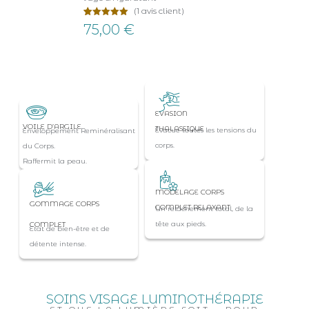
(
1
avis client)
Noté
1
75,00
€
5.00
sur 5
basé sur
notation
client
EVASION
VOILE D’ARGILE
THALASSIQUE
Évacue toutes les tensions du
Enveloppement Reminéralisant
corps.
du Corps.
Raffermit la peau.
MODELAGE CORPS
GOMMAGE CORPS
COMPLET RELAXANT
Un relâchement total, de la
tête aux pieds.
COMPLET
Etat de bien-être et de
détente intense.
SOINS VISAGE LUMINOTHÉRAPIE