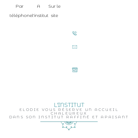
Par
A
Sur le
téléphone
l'institut
site
06 23 41 77 82
contact@edenbeauty.bzh
32 rue des
Lavandières, 56700,
Ste Hélène
L'INSTITUT
ELODIE VOUS RÉSERVE UN ACCUEIL
CHALEUREUX
DANS SON INSTITUT RAFFINÉ ET APAISANT