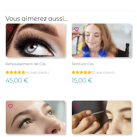
Vous aimerez aussi...
Rehaussement de Cils
Teinture Cils
(
4
avis client)
(
2
avis client)
Noté
4
Noté
2
45,00
€
15,00
€
5.00
5.00
sur 5
sur 5
basé sur
basé sur
notations
notations
client
client