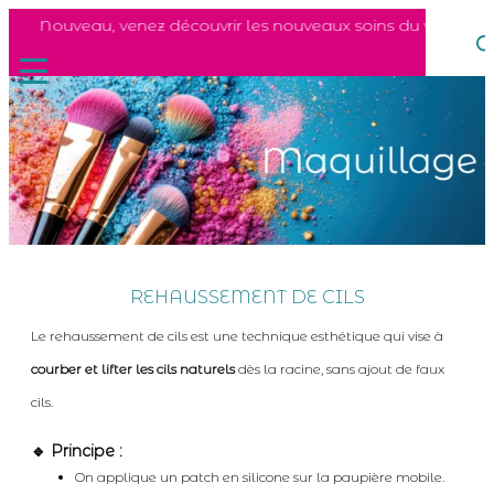
Nouveau, venez découvrir les nouveaux soins du visages Ho
REHAUSSEMENT DE CILS
Le rehaussement de cils est une technique esthétique qui vise à
courber et lifter les cils naturels
dès la racine, sans ajout de faux
cils.
🔹 Principe :
On applique un patch en silicone sur la paupière mobile.