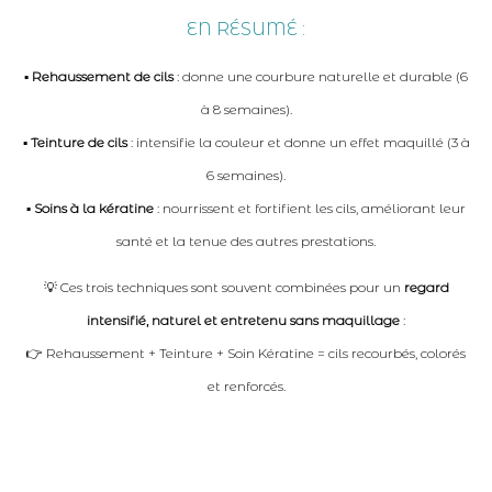
EN RÉSUMÉ :
▪ Rehaussement de cils
: donne une courbure naturelle et durable (6
à 8 semaines).
▪ Teinture de cils
: intensifie la couleur et donne un effet maquillé (3 à
6 semaines).
▪ Soins à la kératine
: nourrissent et fortifient les cils, améliorant leur
santé et la tenue des autres prestations.
💡 Ces trois techniques sont souvent combinées pour un
regard
intensifié, naturel et entretenu sans maquillage
:
👉 Rehaussement + Teinture + Soin Kératine = cils recourbés, colorés
et renforcés.